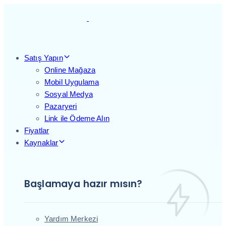
Skip
Skip
links
to
primary
navigation
Skip
Satış Yapın
to
Online Mağaza
content
Mobil Uygulama
Sosyal Medya
Pazaryeri
Link ile Ödeme Alın
Fiyatlar
Kaynaklar
Başlamaya hazır mısın?
Yardım Merkezi