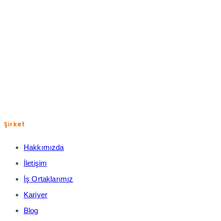
+(90) 850 885 0 832
help@shopiroller.com
Şirket
Hakkımızda
İletişim
İş Ortaklarımız
Kariyer
Blog