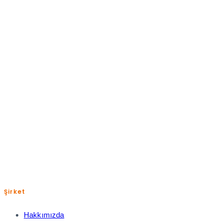
Pazartesi-Cuma: 09:00-18:00
+(90) 850 885 0 832
help@shopiroller.com
Şirket
Hakkımızda