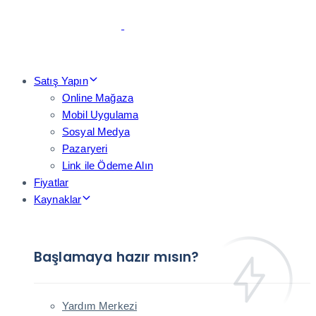
Skip
Skip
links
to
primary
navigation
Skip
Satış Yapın
to
Online Mağaza
content
Mobil Uygulama
Sosyal Medya
Pazaryeri
Link ile Ödeme Alın
Fiyatlar
Kaynaklar
Başlamaya hazır mısın?
Yardım Merkezi