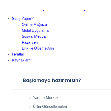
Skip
Skip
links
to
primary
Satış Yapın
navigation
Online Mağaza
Skip
Mobil Uygulama
to
Sosyal Medya
content
Pazaryeri
Link ile Ödeme Alın
Fiyatlar
Kaynaklar
Başlamaya hazır mısın?
Yardım Merkezi
Ürün Güncellemeleri