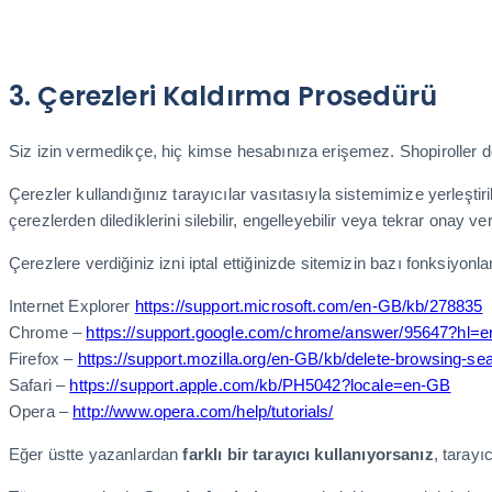
3. Çerezleri Kaldırma Prosedürü
Siz izin vermedikçe, hiç kimse hesabınıza erişemez. Shopiroller de
Çerezler kullandığınız tarayıcılar vasıtasıyla sistemimize yerleştiril
çerezlerden dilediklerini silebilir, engelleyebilir veya tekrar onay v
Çerezlere verdiğiniz izni iptal ettiğinizde sitemizin bazı fonksiyonla
Internet Explorer
https://support.microsoft.com/en-GB/kb/278835
Chrome –
https://support.google.com/chrome/answer/95647?hl=
Firefox –
https://support.mozilla.org/en-GB/kb/delete-browsing-sea
Safari –
https://support.apple.com/kb/PH5042?locale=en-GB
Opera –
http://www.opera.com/help/tutorials/
Eğer üstte yazanlardan
farklı bir tarayıcı kullanıyorsanız
, tarayı