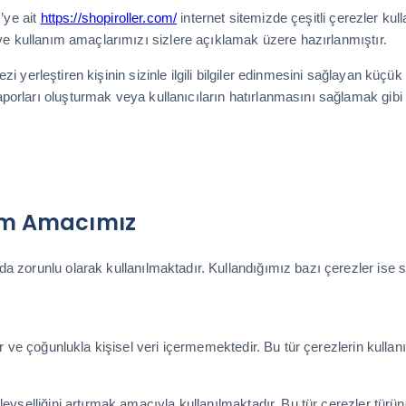
’ye ait
https://shopiroller.com/
internet sitemizde çeşitli çerezler kull
 ve kullanım amaçlarımızı sizlere açıklamak üzere hazırlanmıştır.
rezi yerleştiren kişinin sizinle ilgili bilgiler edinmesini sağlayan küçü
orları oluşturmak veya kullanıcıların hatırlanmasını sağlamak gibi i
nım Amacımız
da zorunlu olarak kullanılmaktadır. Kullandığımız bazı çerezler ise
dir ve çoğunlukla kişisel veri içermemektedir. Bu tür çerezlerin kul
evselliğini artırmak amacıyla kullanılmaktadır. Bu tür çerezler türüne 