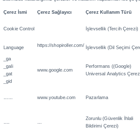
Çerez İsmi
Çerez Sağlayıcı
Çerez Kullanım Türü
Cookie Control
İşlevsellik (Tercih Çerezi)
https://shopiroller.com/
Language
İşlevsellik (Dil Seçimi Çe
_ga
_gali
Performans ((Google)
www.google.com
_gat
Universal Analytics Çerez
_gid
……
www.youtube.com
Pazarlama
Zorunlu (Güvenlik İhlali
….
…
Bildirimi Çerezi)