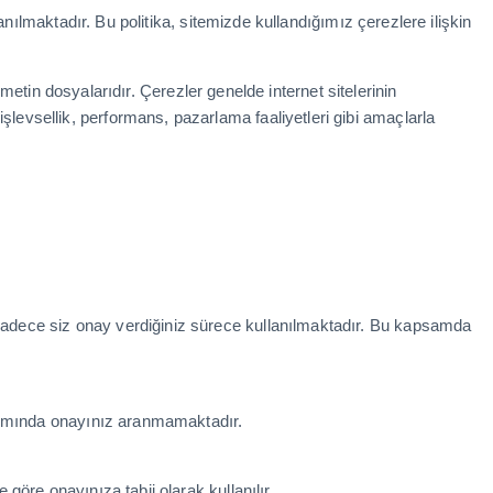
anılmaktadır. Bu politika, sitemizde kullandığımız çerezlere ilişkin
k metin dosyalarıdır. Çerezler genelde internet sitelerinin
şlevsellik, performans, pazarlama faaliyetleri gibi amaçlarla
 sadece siz onay verdiğiniz sürece kullanılmaktadır. Bu kapsamda
lanımında onayınız aranmamaktadır.
göre onayınıza tabii olarak kullanılır.