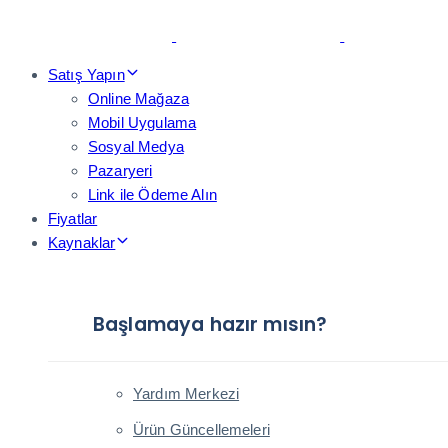
Skip
Skip
links
to
primary
Satış Yapın
navigation
Online Mağaza
Skip
Mobil Uygulama
to
Sosyal Medya
content
Pazaryeri
Link ile Ödeme Alın
Fiyatlar
Kaynaklar
Başlamaya hazır mısın?
Yardım Merkezi
Ürün Güncellemeleri