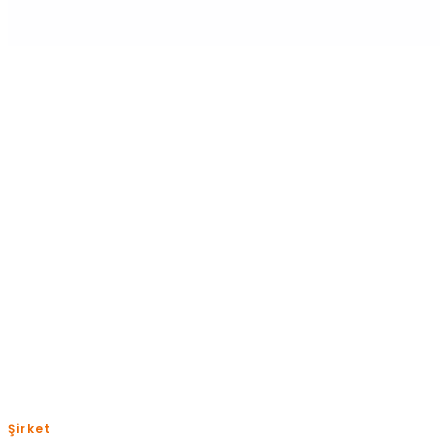
Pazartesi-Cuma: 09:00-18:00
+(90) 850 885 0 832
help@shopiroller.com
Şirket