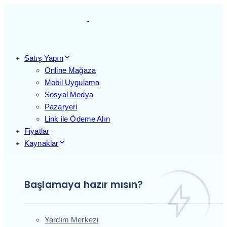
Skip
Skip
links
to
primary
navigation
Skip
Satış Yapın
to
Online Mağaza
content
Mobil Uygulama
Sosyal Medya
Pazaryeri
Link ile Ödeme Alın
Fiyatlar
Kaynaklar
Başlamaya hazır mısın?
Yardım Merkezi