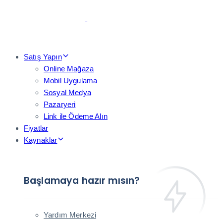
Skip
Skip
links
to
primary
navigation
Skip
Satış Yapın
to
Online Mağaza
content
Mobil Uygulama
Sosyal Medya
Pazaryeri
Link ile Ödeme Alın
Fiyatlar
Kaynaklar
Başlamaya hazır mısın?
Yardım Merkezi