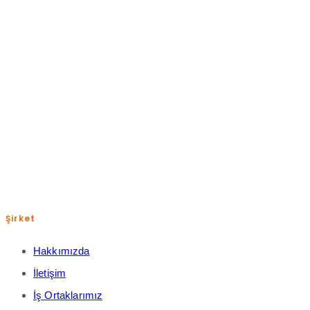
Pazartesi-Cuma: 09:00-18:00
+(90) 850 885 0 832
help@shopiroller.com
Şirket
Hakkımızda
İletişim
İş Ortaklarımız