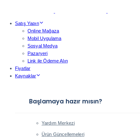
Skip
Skip
links
to
primary
Satış Yapın
navigation
Online Mağaza
Skip
Mobil Uygulama
to
Sosyal Medya
content
Pazaryeri
Link ile Ödeme Alın
Fiyatlar
Kaynaklar
Başlamaya hazır mısın?
Yardım Merkezi
Ürün Güncellemeleri