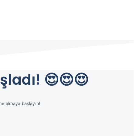
şladı! 😍😍😍
eme almaya başlayın!