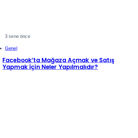
3 sene önce
Genel
Facebook’ta Mağaza Açmak ve Satış
Yapmak İçin Neler Yapılmalıdır?
Pazartesi-Cuma: 09:00-18:00
+(90) 850 885 0 832
help@shopiroller.com