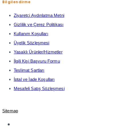
Bilgilendirme
Ziyaretçi Aydınlatma Metni
Gizlilik ve Çerez Politikası
Kullanım Koşulları
Üyelik Sözleşmesi
Yasaklı Ürünler/Hizmetler
İlgili Kişi Başvuru Formu
Teslimat Şartları
İptal ve İade Koşulları
Mesafeli Satış Sözleşmesi
© 2021-2023 Shopiroller Elek. Tic. ve Ödeme Teknolojileri A.Ş. -
Sitemap