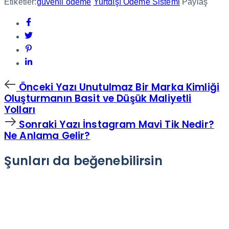
Etiketler:
güvenli ödeme
Yurtdışı Ödeme Sistemi
Paylaş
Önceki
Önceki Yazı
Unutulmaz Bir Marka Kimliği
Yazı
Oluşturmanın Basit ve Düşük Maliyetli
Yolları
Sonraki
Sonraki Yazı
İnstagram Mavi Tik Nedir?
Yazı
Ne Anlama Gelir?
Şunları da beğenebilirsin