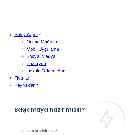
Skip
Skip
links
to
primary
navigation
Skip
Satış Yapın
to
Online Mağaza
content
Mobil Uygulama
Sosyal Medya
Pazaryeri
Link ile Ödeme Alın
Fiyatlar
Kaynaklar
Başlamaya hazır mısın?
Yardım Merkezi