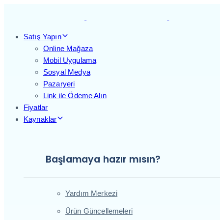
Skip
Skip
links
to
primary
Satış Yapın
navigation
Online Mağaza
Skip
Mobil Uygulama
to
Sosyal Medya
content
Pazaryeri
Link ile Ödeme Alın
Fiyatlar
Kaynaklar
Başlamaya hazır mısın?
Yardım Merkezi
Ürün Güncellemeleri