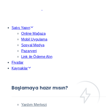
Skip
Skip
links
to
primary
navigation
Skip
Satış Yapın
to
Online Mağaza
content
Mobil Uygulama
Sosyal Medya
Pazaryeri
Link ile Ödeme Alın
Fiyatlar
Kaynaklar
Başlamaya hazır mısın?
Yardım Merkezi