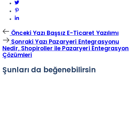
Önceki
Önceki Yazı
Başsız E-Ticaret Yazılımı
Yazı
Sonraki
Sonraki Yazı
Pazaryeri Entegrasyonu
Yazı
Nedir, Shopiroller ile Pazaryeri Entegrasyon
Çözümleri
Şunları da beğenebilirsin