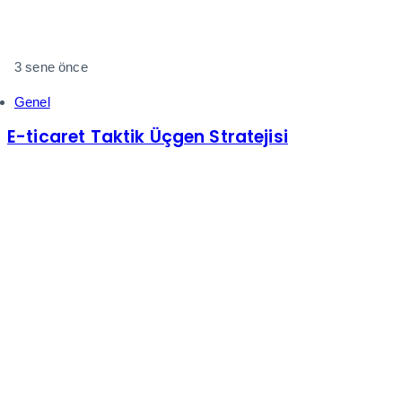
3 sene önce
Genel
E-ticaret Taktik Üçgen Stratejisi
Pazartesi-Cuma: 09:00-18:00
+(90) 850 885 0 832
help@shopiroller.com