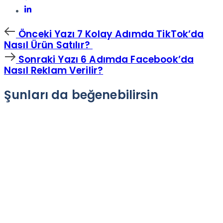
Önceki
Önceki Yazı
7 Kolay Adımda TikTok’da
Yazı
Nasıl Ürün Satılır?
Sonraki
Sonraki Yazı
6 Adımda Facebook’da
Yazı
Nasıl Reklam Verilir?
Şunları da beğenebilirsin