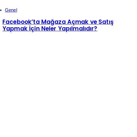
Genel
Facebook’ta Mağaza Açmak ve Satış
Yapmak İçin Neler Yapılmalıdır?
Pazartesi-Cuma: 09:00-18:00
+(90) 850 885 0 832
help@shopiroller.com