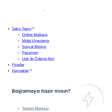
Skip
Skip
links
to
primary
navigation
Skip
Satış Yapın
to
Online Mağaza
content
Mobil Uygulama
Sosyal Medya
Pazaryeri
Link ile Ödeme Alın
Fiyatlar
Kaynaklar
Başlamaya hazır mısın?
Yardım Merkezi