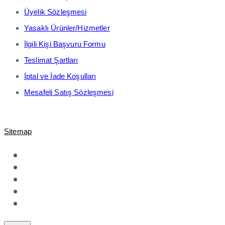
Üyelik Sözleşmesi
Yasaklı Ürünler/Hizmetler
İlgili Kişi Başvuru Formu
Teslimat Şartları
İptal ve İade Koşulları
Mesafeli Satış Sözleşmesi
© 2021-2023 Shopiroller Elek. Tic. ve Ödeme Teknolojileri A.Ş. -
Sitemap