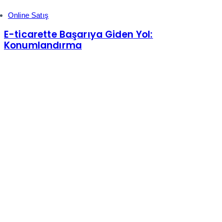
Online Satış
E-ticarette Başarıya Giden Yol:
Konumlandırma
Pazartesi-Cuma: 09:00-18:00
+(90) 850 885 0 832
help@shopiroller.com