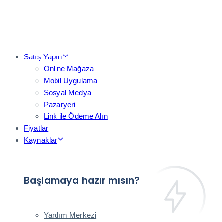
Skip
Skip
links
to
primary
navigation
Skip
Satış Yapın
to
Online Mağaza
content
Mobil Uygulama
Sosyal Medya
Pazaryeri
Link ile Ödeme Alın
Fiyatlar
Kaynaklar
Başlamaya hazır mısın?
Yardım Merkezi