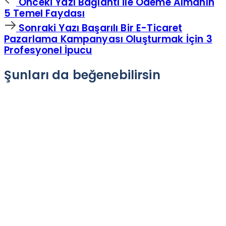
Önceki Yazı
Bağlantı ile Ödeme Almanın
Yazı
5 Temel Faydası
Sonraki
Sonraki Yazı
Başarılı Bir E-Ticaret
Yazı
Pazarlama Kampanyası Oluşturmak İçin 3
Profesyonel İpucu
Şunları da beğenebilirsin