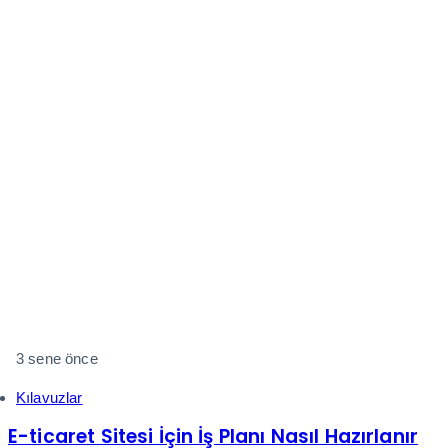
3 sene önce
Kılavuzlar
E-ticaret Sitesi İçin İş Planı Nasıl Hazırlanır