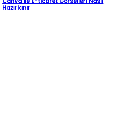
Canva ile E-ticaret Görselleri Nasıl
Hazırlanır