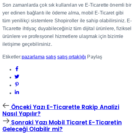
Son zamanlarda çok sık kullanılan ve E-Ticarette önemli bir
yer edinen bağlantı ile ödeme alma, mobil E-Ticaret gibi
tüm yenilikçi sistemlere Shopiroller ile sahip olabilirsiniz. E-
Ticarette ihtiyaç duyabileceğiniz tüm dijital ürünlere, fiziksel
ürünlere ve profesyonel hizmetlere ulaşmak için bizimle
iletişime geçebilirsiniz.
Etiketler:
pazarlama
satış
satış ortaklığı
Paylaş
Önceki
Önceki Yazı
E-Ticarette Rakip Analizi
Yazı
Nasıl Yapılır?
Sonraki
Sonraki Yazı
Mobil Ticaret E-Ticaretin
Yazı
Geleceği Olabilir mi?