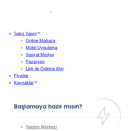
Skip
Skip
links
to
primary
navigation
Skip
Satış Yapın
to
Online Mağaza
content
Mobil Uygulama
Sosyal Medya
Pazaryeri
Link ile Ödeme Alın
Fiyatlar
Kaynaklar
Başlamaya hazır mısın?
Yardım Merkezi