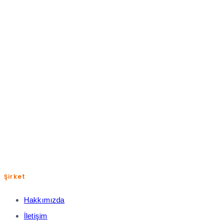
Pazartesi-Cuma: 09:00-18:00
+(90) 850 885 0 832
help@shopiroller.com
Şirket
Hakkımızda
İletişim