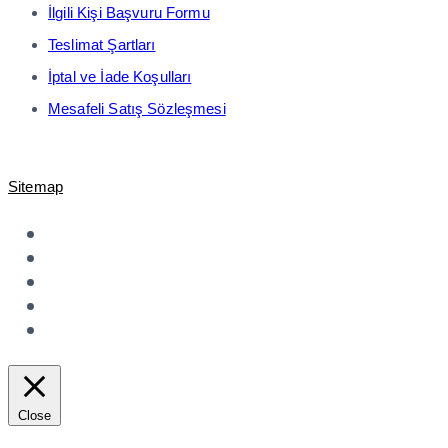
İlgili Kişi Başvuru Formu
Teslimat Şartları
İptal ve İade Koşulları
Mesafeli Satış Sözleşmesi
© 2021-2023 Shopiroller Elek. Tic. ve Ödeme Teknolojileri A.Ş. -
Sitemap
Close