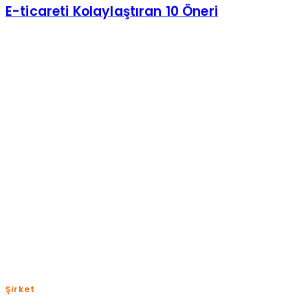
E-ticareti Kolaylaştıran 10 Öneri
Pazartesi-Cuma: 09:00-18:00
+(90) 850 885 0 832
help@shopiroller.com
Şirket