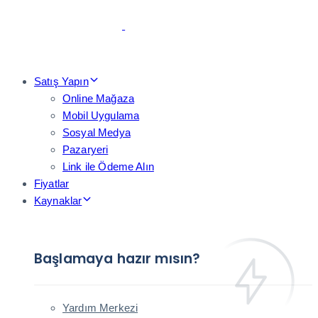
Skip
Skip
links
to
primary
navigation
Skip
Satış Yapın
to
Online Mağaza
content
Mobil Uygulama
Sosyal Medya
Pazaryeri
Link ile Ödeme Alın
Fiyatlar
Kaynaklar
Başlamaya hazır mısın?
Yardım Merkezi